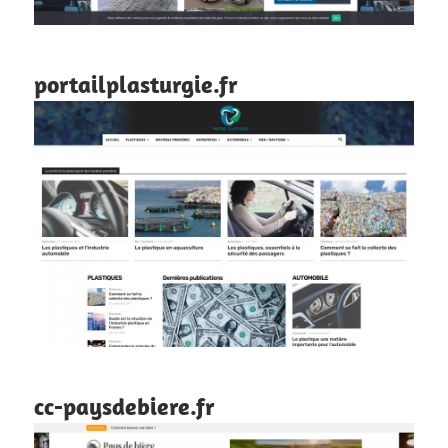
portailplasturgie.fr
cc-paysdebiere.fr